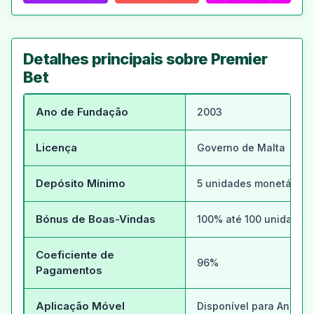
Detalhes principais sobre Premier
Bet
Ano de Fundação
2003
Licença
Governo de Malta
Depósito Mínimo
5 unidades monetárias
Bónus de Boas-Vindas
100% até 100 unidades
Coeficiente de
96%
Pagamentos
Aplicação Móvel
Disponível para Android