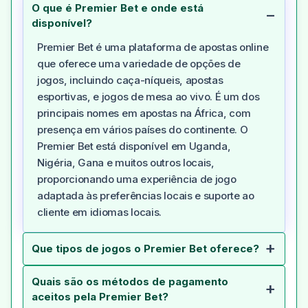
O que é Premier Bet e onde está
disponível?
Premier Bet é uma plataforma de apostas online
que oferece uma variedade de opções de
jogos, incluindo caça-níqueis, apostas
esportivas, e jogos de mesa ao vivo. É um dos
principais nomes em apostas na África, com
presença em vários países do continente. O
Premier Bet está disponível em Uganda,
Nigéria, Gana e muitos outros locais,
proporcionando uma experiência de jogo
adaptada às preferências locais e suporte ao
cliente em idiomas locais.
Que tipos de jogos o Premier Bet oferece?
Quais são os métodos de pagamento
aceitos pela Premier Bet?