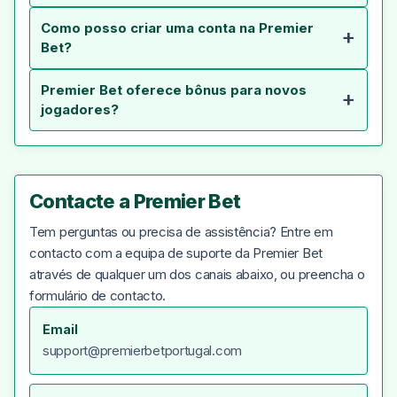
Como posso criar uma conta na Premier
Bet?
Premier Bet oferece bônus para novos
jogadores?
Contacte a Premier Bet
Tem perguntas ou precisa de assistência? Entre em
contacto com a equipa de suporte da Premier Bet
através de qualquer um dos canais abaixo, ou preencha o
formulário de contacto.
Email
support@premierbetportugal.com