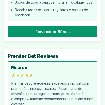
Jogos de topo a qualquer hora, em qualquer lugar
Receba todos os bónus regulares e ofertas de
cashback
Reivindicar Bónus
Premier Bet Reviews
Ricardo
★
★
★
★
★
Premier Bet oferece uma experiência incrível com
promoções impressionantes. Passei horas de
diversão com os jogos e o serviço ao cliente é
exemplar. Altamente recomendado para quem busca
diversão.