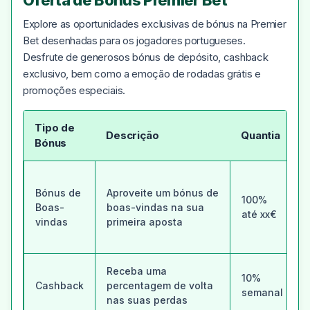
Explore as oportunidades exclusivas de bónus na Premier
Bet desenhadas para os jogadores portugueses.
Desfrute de generosos bónus de depósito, cashback
exclusivo, bem como a emoção de rodadas grátis e
promoções especiais.
Tipo de
Descrição
Quantia
Bónus
Bónus de
Aproveite um bónus de
100%
Boas-
boas-vindas na sua
até xx€
vindas
primeira aposta
Receba uma
10%
Cashback
percentagem de volta
semanal
nas suas perdas