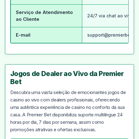
Serviço de Atendimento
24/7 via chat ao vivo
ao Cliente
E-mail
support@premierbet.c
Jogos de Dealer ao Vivo da Premier
Bet
Descubra uma vasta seleção de emocionantes jogos de
casino ao vivo com dealers profissionais, oferecendo
uma autêntica experiência de casino no conforto da sua
casa. A Premier Bet disponibiliza suporte multilíngue 24
horas por dia, 7 dias por semana, assim como
promoções atrativas e ofertas exclusivas.